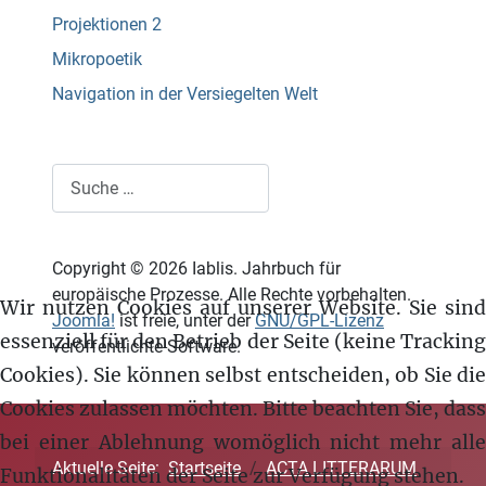
Projektionen 2
Mikropoetik
Navigation in der Versiegelten Welt
Suchen
Copyright © 2026 Iablis. Jahrbuch für
europäische Prozesse. Alle Rechte vorbehalten.
Wir nutzen Cookies auf unserer Website. Sie sind
Joomla!
ist freie, unter der
GNU/GPL-Lizenz
essenziell für den Betrieb der Seite (keine Tracking
veröffentlichte Software.
Cookies). Sie können selbst entscheiden, ob Sie die
Cookies zulassen möchten. Bitte beachten Sie, dass
bei einer Ablehnung womöglich nicht mehr alle
Aktuelle Seite:
Startseite
ACTA LITTERARUM
Funktionalitäten der Seite zur Verfügung stehen.