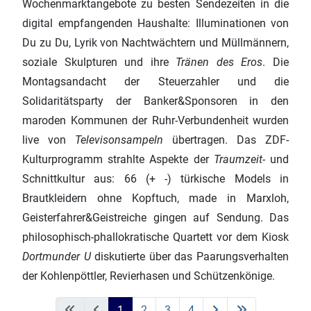
Wochenmarktangebote zu besten Sendezeiten in die
digital empfangenden Haushalte: Illuminationen von
Du zu Du, Lyrik von Nachtwächtern und Müllmännern,
soziale Skulpturen und ihre
Tränen des Eros
. Die
Montagsandacht der Steuerzahler und die
Solidaritätsparty der Banker&Sponsoren in den
maroden Kommunen der Ruhr-Verbundenheit wurden
live von
Televisonsampeln
übertragen. Das ZDF-
Kulturprogramm strahlte Aspekte der
Traumzeit‑
und
Schnittkultur aus: 66 (+ -) türkische Models in
Brautkleidern ohne Kopftuch, made in Marxloh,
Geisterfahrer&Geistreiche gingen auf Sendung. Das
philosophisch-phallokratische Quartett vor dem Kiosk
Dortmunder U
diskutierte über das Paarungsverhalten
der Kohlenpöttler, Revierhasen und Schützenkönige.
1
2
3
4