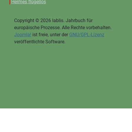
Hermes flügellos
Copyright © 2026 Iablis. Jahrbuch für
europäische Prozesse. Alle Rechte vorbehalten.
Joomla!
ist freie, unter der
GNU/GPL-Lizenz
veröffentlichte Software.