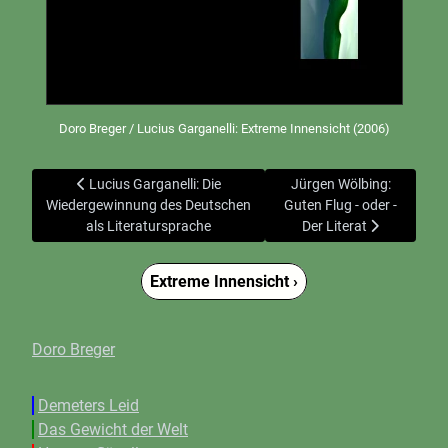
Doro Breger / Lucius Garganelli: Extreme Innensicht (2006)
Vorheriger Beitrag: Lucius Garganelli: Die Wiedergewinnung
Nächster Beitrag: Jürgen W
Lucius Garganelli: Die
Jürgen Wölbing:
Wiedergewinnung des Deutschen
Guten Flug - oder -
als Literatursprache
Der Literat
Extreme Innensicht ›
Doro Breger
Demeters Leid
Das Gewicht der Welt