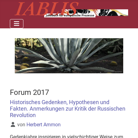
Forum 2017
Historisches Gedenken, Hypothesen und
Fakten. Anmerkungen zur Kritik der Russischen
Revolution
Details
von
Herbert Ammon
Gedenkjahre inspirieren in vielschichtiger Weise zum