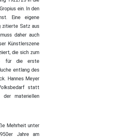
ropius ein. In den
nst. Eine eigene
 zitierte Satz aus
‹ muss daher auch
ser Künstlerszene
iert, die sich zum
e für die erste
Muche entlang des
rück. Hannes Meyer
Volksbedarf statt
 der materiellen
oße Mehrheit unter
1950er Jahre am