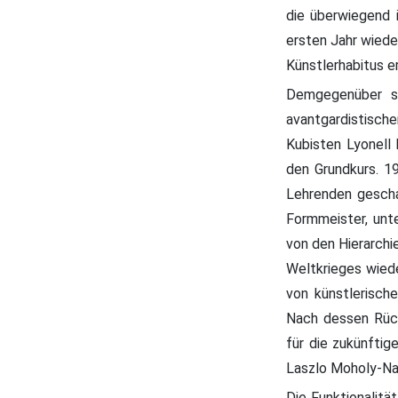
die überwiegend 
ersten Jahr wiede
Künstlerhabitus e
Demgegenüber se
avantgardistisch
Kubisten Lyonell 
den Grundkurs. 1
Lehrenden gescha
Formmeister, unt
von den Hierarchi
Weltkrieges wiede
von künstlerisch
Nach dessen Rück
für die zukünftig
Laszlo Moholy-Nag
Die Funktionalitä