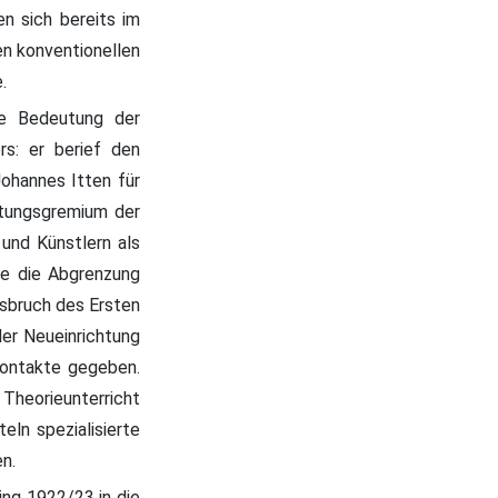
n sich bereits im
en konventionellen
.
le Bedeutung der
rs: er berief den
Johannes Itten für
atungsgremium der
und Künstlern als
te die Abgrenzung
usbruch des Ersten
der Neueinrichtung
Kontakte gegeben.
Theorieunterricht
eln spezialisierte
n.
ing 1922/23 in die