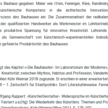
s Bauhaus gegeben. Maler wie Itten, Feininger, Klee, Kandins
künstlerische Kompetenz in die ästhetische Innovation
ozess des Bauhauses ein. Die Zusammenarbeit der radikale
der qualifizierten Handwerker als Werkmeister im Lehrbetrie
e produktive Spannung für innovative Kreativität. Lehrend
als Gemeinschaft von künstlerisch-experimentellen Individ
e gefeierte Produktivität des Bauhauses.
gt das Kapitel »›Die Bauhäusler‹: Im Laboratorium der Moderne«
! Kreativität zwischen Mythos, Habitus und Profession, Vanden
Wien Köln Weimar 2018 zugrunde. Er erschien in einer erweiterte
 1. Zeitschrift für Stadtpolitik«. Dort Literaturhinweise. Ferne
fgang Ruppert: ›KünstlerGestalter‹. Widersprüche im Künstlerh
e Fastert u.a.(Hg): Die Wiederkehr des Künstlers. Themen und Po
er/Innenforschung, Köln/Weimar/Wien 2011, S. 175-192