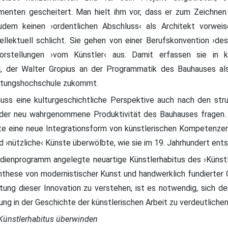
imenten gescheitert. Man hielt ihm vor, dass er zum Zeichnen 
dem keinen ›ordentlichen Abschluss‹ als Architekt vorwei
ellektuell schlicht. Sie gehen von einer Berufskonvention ›de
 Vorstellungen ›vom Künstler‹ aus. Damit erfassen sie in 
il, der Walter Gropius an der Programmatik des Bauhauses als
ltungshochschule zukommt.
s eine kulturgeschichtliche Perspektive auch nach den stru
eder neu wahrgenommene Produktivität des Bauhauses fragen
te eine neue Integrationsform von künstlerischen Kompetenzen
nd ›nützliche‹ Künste überwölbte, wie sie im 19. Jahrhundert ent
udienprogramm angelegte neuartige Künstlerhabitus des ›Künstl
nthese von modernistischer Kunst und handwerklich fundierter 
ng dieser Innovation zu verstehen, ist es notwendig, sich de
ng in der Geschichte der künstlerischen Arbeit zu verdeutlichen
 Künstlerhabitus überwinden