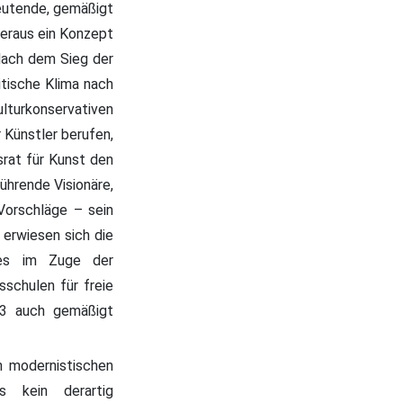
eutende, gemäßigt
eraus ein Konzept
Nach dem Sieg der
itische Klima nach
urkonservativen
 Künstler berufen,
srat für Kunst den
ührende Visionäre,
Vorschläge – sein
 erwiesen sich die
 es im Zuge der
sschulen für freie
33 auch gemäßigt
n modernistischen
s kein derartig