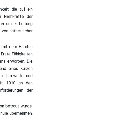
keit, die auf ein
r Fliehkräfte der
ter seiner Leitung
e von ästhetischer
e mit dem Habitus
 Erste Fähigkeiten
ens erworben. Die
end eines kurzen
 in ihm weiter und
seit 1910 an den
sforderungen der
ion betraut wurde,
chule übernehmen,