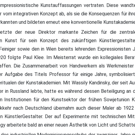
impressionistische Kunstauffassungen vertraten. Diese wandte
r vom integrativen Konzept ab, als sie die Konsequenzen für ihr
rkannten und bildeten erneut eine konventionelle Kunstakademie
tzte der neue Direktor markante Zeichen für die zentra
en Kunst für sein Konzept des zukünftigen Künstlergestalte
Feiniger sowie den in Wien bereits lehrenden Expressionisten 
920 folgte Paul Klee. Im Meisterrat wurde ein kollegiales Ber
ffen. Die Zusammenarbeit von Handwerkern als Werkmeister 
er Aufgabe des Titels Professor für einige Jahre, symbolisier
eritualen der Kunstakademien. Mit Wassily Kandinsky, der seit A
r in Russland lebte, hatte es während dessen Beteiligung an 
en Institutionen für den Kunstsektor der frühen Sowjetunion 
kehr nach Deutschland übernahm auch dieser Maler ab 1922 
en KünstlerGestalter. Der auf Experimente mit technischen Mitt
y arbeitete bald an einer neuen Ästhetik von Licht und Schatte
t des industriellen Modernisierungsschubs der zwanziger Jahre g