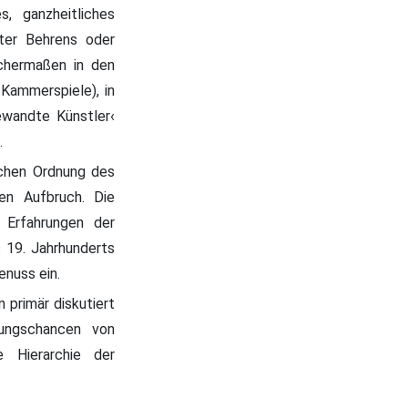
, ganzheitliches
ter Behrens oder
ichermaßen in den
Kammerspiele), in
ewandte Künstler‹
.
chen Ordnung des
len Aufbruch. Die
 Erfahrungen der
s 19. Jahrhunderts
enuss ein.
 primär diskutiert
tungschancen von
e Hierarchie der