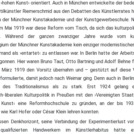
›hohen Kunst‹ orientiert. Auch in München entwickelte der bed
ilkünstler Riemerschmid aus den Debatten des Künstlerrates h
ion der Münchner Kunstakademie und der Kunstgewerbeschule. 
m Mai 1919 war diese Reform vom Tisch, da sich das kulturpol
b. Während der ganzen zwanziger Jahre wurde vom kult
ium der Münchner Kunstakademie kein einziger modernistischer
and als ›entartet‹ zu entlassen war. In Berlin hatte der Arbeit
onnen. Hier waren Bruno Taut, Otto Bartning und Adolf Behne f
. März 1919 den Vorsitz übernahm und – gestützt auf diese 
ormulierte, damit jedoch nach Weimar ging. Denn auch in Berlin
te des Traditionalismus als zu stark. Erst 1924 gelang
h-liberalen Kulturpolitik in Preußen mit den ›Vereinigten Staat
Kunst‹ eine Reformhochschule zu gründen, an der bis 19
wie Karl Hofer oder César Klein lehren konnten.
ssen Denkhorizont, seine Verbindung der Experimentierlust vo
qualifizierten Handwerkern im Künstlerhabitus hätte e