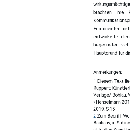
wirkungsmächtige
brachten ihre 
Kommunikationspr
Formmeister und 
entwickelte dies
begegneten sich 
Hauptgrund für di
Anmerkungen:
1
Diesem Text lie
Ruppert: Künstler
Verlage/ Böhlau, 
»Henselmann 2019 –
2019, S.15
2
Zum Begriff Wol
Bauhaus, in Sabin
aktuellen Künstl