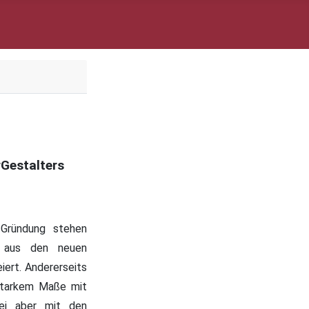
rGestalters
Gründung stehen
ie aus den neuen
ert. Andererseits
 starkem Maße mit
sei aber mit den