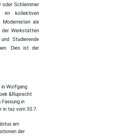
ky oder Schlemmer
 im kollektiven
n Modernisten als
b der Werkstätten
e und Studierende
uen. Dies ist der
, in Wolfgang
hoek &Ruprecht
n Fassung in
r in taz vom 30.7.
abitus am
sitionen der