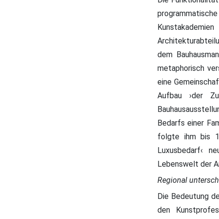
programmatische F
Kunstakademien 
Architekturabteil
dem Bauhausmanif
metaphorisch ver
eine Gemeinschaft
Aufbau ›der Zu
Bauhausausstellu
Bedarfs einer Fam
folgte ihm bis 1
Luxusbedarf‹ ne
Lebenswelt der Ar
Regional untersch
Die Bedeutung des
den Kunstprofe