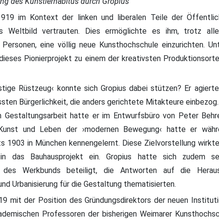
ng des Künstlerhabitus durch Gropius
1919 im Kontext der linken und liberalen Teile der Öffentlich
s Weltbild vertrauten. Dies ermöglichte es ihm, trotz alle
 Personen, eine völlig neue Kunsthochschule einzurichten. Un
dieses Pionierprojekt zu einem der kreativsten Produktionsort
stige Rüstzeug‹ konnte sich Gropius dabei stützen? Er agiert
sten Bürgerlichkeit, die anders gerichtete Mitakteure einbezog.
en Gestaltungsarbeit hatte er im Entwurfsbüro von Peter Behr
Kunst und Leben der ›modernen Bewegung‹ hatte er währ
s 1903 in München kennengelernt. Diese Zielvorstellung wirkte
h in das Bauhausprojekt ein. Gropius hatte sich zudem 
 des Werkbunds beteiligt, die Antworten auf die Herau
 und Urbanisierung für die Gestaltung thematisierten.
919 mit der Position des Gründungsdirektors der neuen Institut
ademischen Professoren der bisherigen Weimarer Kunsthochs