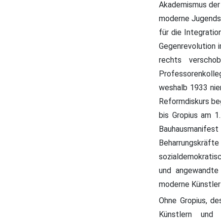
Akademismus der 
moderne Jugendst
für die Integrat
Gegenrevolution i
rechts verscho
Professorenkolleg
weshalb 1933 niem
Reformdiskurs beg
bis Gropius am 1
Bauhausmanifest f
Beharrungskräf
sozialdemokratisc
und angewandte 
moderne Künstler 
Ohne Gropius, de
Künstlern und 