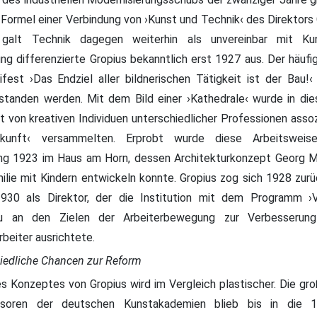
ormel einer Verbindung von ›Kunst und Technik‹ des Direktors G
galt Technik dagegen weiterhin als unvereinbar mit Ku
ung differenzierte Gropius bekanntlich erst 1927 aus. Der häufig
est ›Das Endziel aller bildnerischen Tätigkeit ist der Bau!
standen werden. Mit dem Bild einer ›Kathedrale‹ wurde in die
 von kreativen Individuen unterschiedlicher Professionen assozi
kunft‹ versammelten. Erprobt wurde diese Arbeitsweis
ng 1923 im Haus am Horn, dessen Architekturkonzept Georg 
ilie mit Kindern entwickeln konnte. Gropius zog sich 1928 zu
930 als Direktor, der die Institution mit dem Programm ›
u an den Zielen der Arbeiterbewegung zur Verbesserung
beiter ausrichtete.
iedliche Chancen zur Reform
 Konzeptes von Gropius wird im Vergleich plastischer. Die gr
ssoren der deutschen Kunstakademien blieb bis in die 