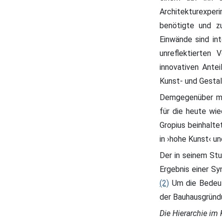
Architekturexper
benötigte und zu
Einwände sind int
unreflektierten
innovativen Ante
Kunst- und Gesta
Demgegenüber mus
für die heute wi
Gropius beinhalte
in ›hohe Kunst‹ u
Der in seinem St
Ergebnis einer Sy
(2)
Um die Bedeutu
der Bauhausgründu
Die Hierarchie im