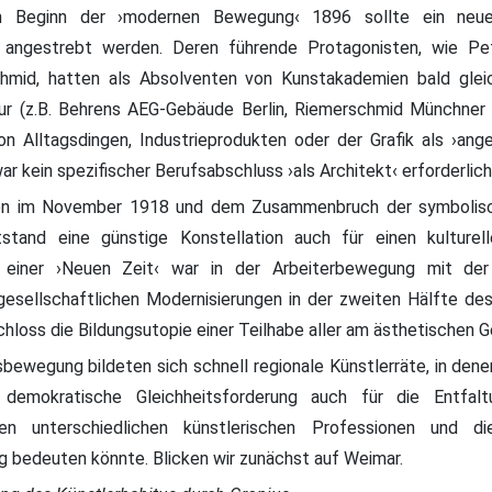
 Beginn der ›modernen Bewegung‹ 1896 sollte ein neues
s angestrebt werden. Deren führende Protagonisten, wie Pe
hmid, hatten als Absolventen von Kunstakademien bald gle
ur (z.B. Behrens AEG-Gebäude Berlin, Riemerschmid Münchner 
on Alltagsdingen, Industrieprodukten oder der Grafik als ›ang
war kein spezifischer Berufsabschluss ›als Architekt‹ erforderlich
ion im November 1918 und dem Zusammenbruch der symbolis
tstand eine günstige Konstellation auch für einen kulturel
on einer ›Neuen Zeit‹ war in der Arbeiterbewegung mit der
 gesellschaftlichen Modernisierungen in der zweiten Hälfte de
chloss die Bildungsutopie einer Teilhabe aller am ästhetischen G
sbewegung bildeten sich schnell regionale Künstlerräte, in denen
demokratische Gleichheitsforderung auch für die Entfal
den unterschiedlichen künstlerischen Professionen und di
g bedeuten könnte. Blicken wir zunächst auf Weimar.