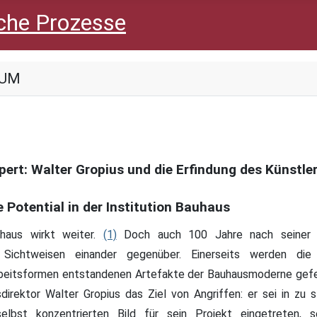
IUM
agbo
di Cocco
anelli
isch
örner
ings
lbach
rsmann
tgers
Rüth
 Schero
 Schmitz-Emans
l Schulze
e Solbach
ond Verdaguer
ri Vojnov
en Wölbing
Zülfikar
ert: Walter Gropius und die Erfindung des Künstle
 Potential in der Institution Bauhaus
haus wirkt weiter.
(1)
Doch auch 100 Jahre nach seiner 
e Sichtweisen einander gegenüber. Einerseits werden d
rbeitsformen entstandenen Artefakte der Bauhausmoderne gefei
sdirektor Walter Gropius das Ziel von Angriffen: er sei in zu
elbst konzentrierten Bild für sein Projekt eingetreten, 