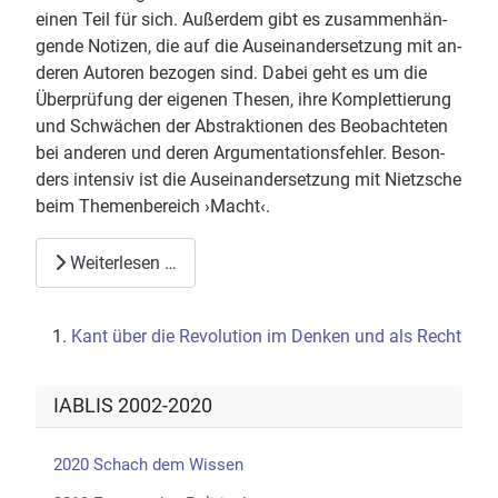
einen Teil für sich. Au­ßer­dem gibt es zu­sam­men­hän­
gen­de No­ti­zen, die auf die Aus­ein­an­der­set­zung mit an­
de­ren Au­to­ren be­zo­gen sind. Dabei geht es um die
Über­prü­fung der ei­ge­nen The­sen, ihre Kom­plet­tie­rung
und Schwä­chen der Abs­trak­tio­nen des Be­ob­ach­te­ten
bei an­de­ren und deren Ar­gu­men­ta­ti­ons­feh­ler. Be­son­
ders in­ten­siv ist die Aus­ein­an­der­set­zung mit Nietz­sche
beim The­men­be­reich ›Macht‹.
Weiterlesen …
Kant über die Revolution im Denken und als Recht
IABLIS 2002-2020
2020 Schach dem Wissen