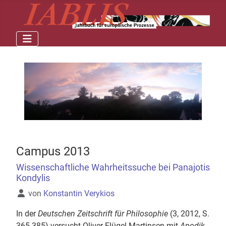
Campus 2013
Wissenschaftliche Wahrheitssuche bei Panajotis
Kondylis
Details
von
Konstantin Verykios
In der
Deut­schen Zeit­schrift für Phi­lo­so­phie
(3, 2012, S.
365-385) ver­sucht Oli­ver Flü­gel-Martin­sen mit
Apo­dik­