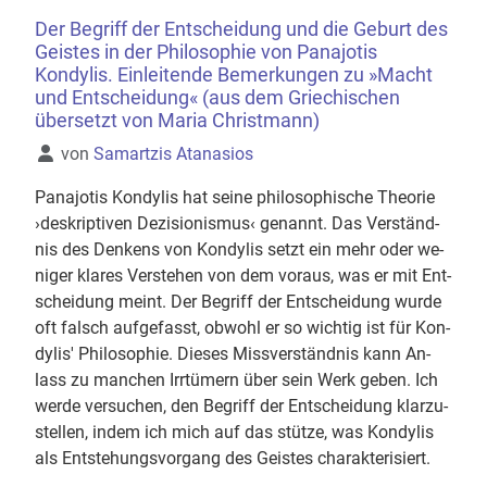
Der Begriff der Entscheidung und die Geburt des
Geistes in der Philosophie von Panajotis
Kondylis. Einleitende Bemerkungen zu »Macht
und Entscheidung« (aus dem Griechischen
übersetzt von Maria Christmann)
Details
von
Samartzis Atanasios
Pa­na­jo­tis Kon­dy­lis hat seine phi­lo­so­phi­sche Theo­rie
›de­skrip­ti­ven De­zi­sio­nis­mus‹ ge­nannt. Das Ver­ständ­
nis des Den­kens von Kon­dy­lis setzt ein mehr oder we­
ni­ger kla­res Ver­ste­hen von dem vor­aus, was er mit Ent­
schei­dung meint. Der Be­griff der Ent­schei­dung wurde
oft falsch auf­ge­fasst, ob­wohl er so wich­tig ist für Kon­
dy­lis' Phi­lo­so­phie. Die­ses Miss­ver­ständ­nis kann An­
lass zu man­chen Irr­tü­mern über sein Werk geben. Ich
werde ver­su­chen, den Be­griff der Ent­schei­dung klar­zu­
stel­len, indem ich mich auf das stüt­ze, was Kon­dy­lis
als Ent­ste­hungs­vor­gang des Geis­tes cha­rak­te­ri­siert.