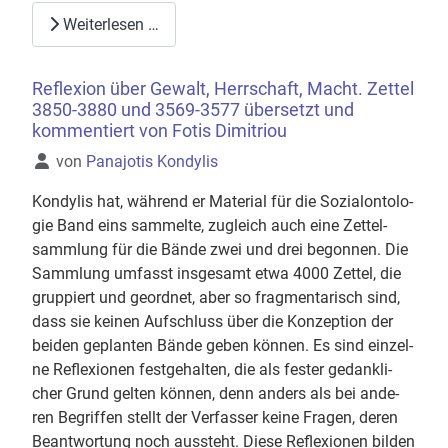
Weiterlesen …
Reflexion über Gewalt, Herrschaft, Macht. Zettel
3850-3880 und 3569-3577 übersetzt und
kommentiert von Fotis Dimitriou
Details
von
Panajotis Kondylis
Kon­dy­lis hat, wäh­rend er Ma­te­ri­al für die So­zi­a­lon­to­lo­
gie Band eins sam­mel­te, zu­gleich auch eine Zet­tel­
samm­lung für die Bände zwei und drei be­gon­nen. Die
Samm­lung um­fasst ins­ge­samt etwa 4000 Zet­tel, die
grup­piert und ge­ord­net, aber so frag­men­ta­risch sind,
dass sie kei­nen Auf­schluss über die Kon­zep­ti­on der
bei­den ge­plan­ten Bände geben kön­nen. Es sind ein­zel­
ne Re­fle­xio­nen fest­ge­hal­ten, die als fes­ter ge­dank­li­
cher Grund gel­ten kön­nen, denn an­ders als bei an­de­
ren Be­grif­fen stellt der Ver­fas­ser keine Fra­gen, deren
Be­ant­wor­tung noch aus­steht. Diese Re­fle­xio­nen bil­den