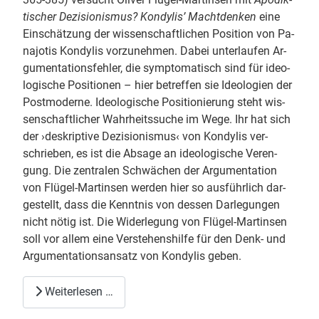
ti­scher De­zi­sio­nis­mus? Kon­dy­lis’ Macht­den­ken
eine
Ein­schät­zung der wis­sen­schaft­li­chen Po­si­ti­on von Pa­
na­jo­tis Kon­dy­lis vor­zu­neh­men. Dabei un­ter­lau­fen Ar­
gu­men­ta­ti­ons­feh­ler, die sym­pto­ma­tisch sind für ideo­
lo­gi­sche Po­si­tio­nen – hier be­tref­fen sie Ideo­lo­gi­en der
Post­mo­der­ne. Ideo­lo­gi­sche Po­si­tio­nie­rung steht wis­
sen­schaft­li­cher Wahr­heits­su­che im Wege. Ihr hat sich
der ›de­skrip­ti­ve De­zi­sio­nis­mus‹ von Kon­dy­lis ver­
schrie­ben, es ist die Ab­sa­ge an ideo­lo­gi­sche Ver­en­
gung. Die zen­tra­len Schwä­chen der Ar­gu­men­ta­ti­on
von Flü­gel-Martin­sen wer­den hier so aus­führ­lich dar­
ge­stellt, dass die Kennt­nis von des­sen Dar­le­gun­gen
nicht nötig ist. Die Wi­der­le­gung von Flü­gel-Martin­sen
soll vor allem eine Ver­ste­hens­hil­fe für den Denk- und
Ar­gu­men­ta­ti­ons­an­satz von Kon­dy­lis geben.
Weiterlesen …