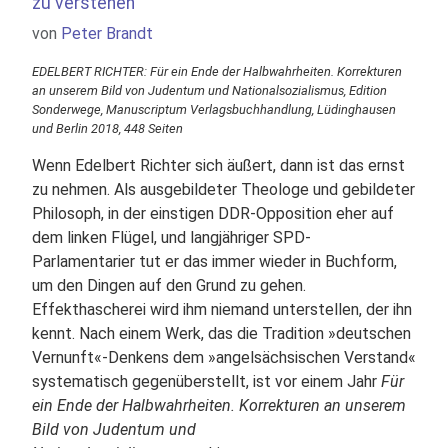
zu verstehen"
Details
von
Peter Brandt
EDELBERT RICHTER: Für ein Ende der Halbwahrheiten. Korrekturen
an unserem Bild von Judentum und Nationalsozialismus, Edition
Sonderwege, Manuscriptum Verlagsbuchhandlung, Lüdinghausen
und Berlin 2018, 448 Seiten
Wenn Edelbert Richter sich äußert, dann ist das ernst
zu nehmen. Als ausgebildeter Theologe und gebildeter
Philosoph, in der einstigen DDR-Opposition eher auf
dem linken Flügel, und langjähriger SPD-
Parlamentarier tut er das immer wieder in Buchform,
um den Dingen auf den Grund zu gehen.
Effekthascherei wird ihm niemand unterstellen, der ihn
kennt. Nach einem Werk, das die Tradition »deutschen
Vernunft«-Denkens dem »angelsächsischen Verstand«
systematisch gegenüberstellt, ist vor einem Jahr
Für
ein Ende der Halbwahrheiten. Korrekturen an unserem
Bild von Judentum und