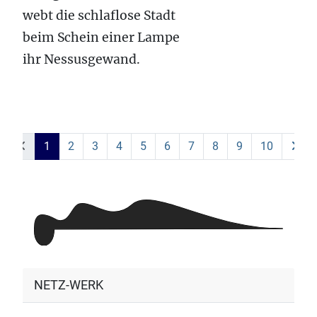
webt die schlaflose Stadt
beim Schein einer Lampe
ihr Nessusgewand.
1
2
3
4
5
6
7
8
9
10
NETZ-WERK