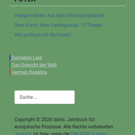
Heiligen-Bilder. Aus dem Ohnmachtsbezirk
Über Kunst. Über Gefängnisse. 12 Thesen
Wie politisch ist die Kunst?
Demeters Leid
Das Gewicht der Welt
Hermes flügellos
Suchen
Copyright © 2026 Iablis. Jahrbuch für
europäische Prozesse. Alle Rechte vorbehalten.
Joomla!
ist freie, unter der
GNU/GPL-Lizenz