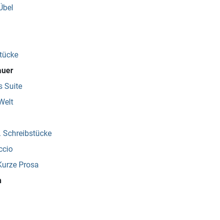
Übel
tücke
auer
 Suite
Welt
. Schreibstücke
ccio
Kurze Prosa
h