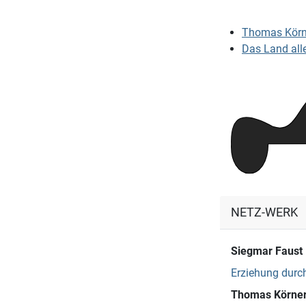
Thomas Körn
Das Land alle
NETZ-WERK
Siegmar Faust
Erziehung durch
Thomas Körne