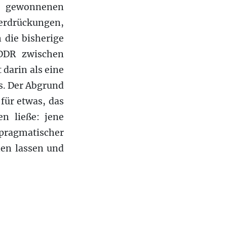
ch gewonnenen
terdrückungen,
 die bisherige
 DDR zwischen
darin als eine
s. Der Abgrund
für etwas, das
n ließe: jene
ragmatischer
nen lassen und