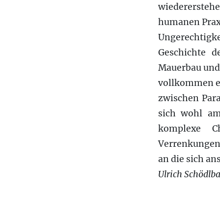
wiederersteh
humanen Praxi
Ungerechtigke
Geschichte d
Mauerbau und 
vollkommen er
zwischen Para
sich wohl am
komplexe Ch
Verrenkungen,
an die sich a
Ulrich Schödlb