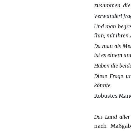
zusammen: die 
Verwundert fra
Und man begreif
ihm, mit ihren
Da man als Men
ist es einem un
Haben die beide
Diese Frage un
könnte.
Robustes Mand
Das Land aller
nach Maßgabe