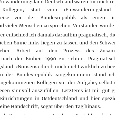
inwanderungsland Deutschland waren für mich rei
 Kollegen, statt vom ›Einwanderungsland 
rweise von der Bundesrepublik als einem int
d vieler Menschen zu sprechen. Verstanden wurde i
ker entschied ich damals daraufhin pragmatisch, d
ichen Sinne links liegen zu lassen und den Schw
rischen Arbeit auf den Prozess des Zusam
 nach der Einheit 1990 zu richten. Pragmatisch
land-›Nonsens‹ durch mich nicht wirklich zu bee
in der Bundesrepublik ›angekommen‹ stand i
zugekommenen Kollegen vor der Aufgabe, selbst 
esen sinnvoll auszufüllen. Letzteres ist mir gut g
Einrichtungen in Ostdeutschland und hier spezi
eine Handschrift, sogar über den Tag hinaus.