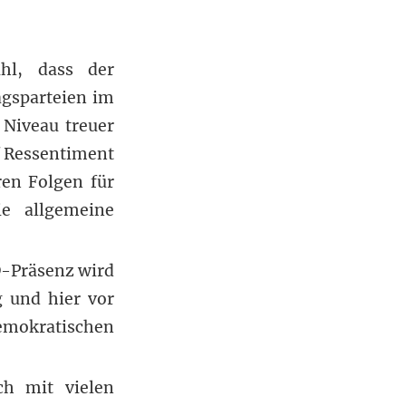
hl, dass der
tagsparteien im
 Niveau treuer
f Ressentiment
en Folgen für
ie allgemeine
D-Präsenz wird
g und hier vor
demokratischen
ch mit vielen