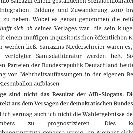
Thilo Sarrazin einem gestandenen Sozialdemokrate
ntegration, Bildung und Zuwanderung 2010 bra
 zu heben. Wobei es genau genommen die reiß
hafft sich ab
seines Verlages war, die sein klug
t einem muffigen inquisitorischen öffentlichen 
er werden ließ. Sarrazins Niederschreier waren es,
 verfolgter Samisdatliteratur werden ließ. 
n Parteien der Bundesrepublik Deutschland heute
ung von Mehrheitsauffassungen in der eigenen Be
Riesenballon aufblasen.
lge sind nicht das Resultat der AfD-Slogans. Di
irekt aus dem Versagen der demokratischen Bundes
dlich vermag auch ich nicht die Wahlergebnisse
mbers zu prognostizieren. Dies k
chungsinstitute genauso wenig. Im Moment sieht