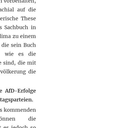
n vorbehalten,
chial auf die
erische These
es Sachbuch in
Klima zu einem
 die sein Buch
So wie es die
 sind, die mit
völkerung die
e AfD-Erfolge
tagsparteien.
 des kommenden
önnen die
 es jedoch so