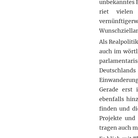
unbekanntes E
riet vielen
vernünftige
Wunschziellan
Als Realpoliti
auch im wörtl
parlamenta
Deutschlands
Einwanderungs
Gerade erst 
ebenfalls hin
finden und di
Projekte und 
tragen auch m