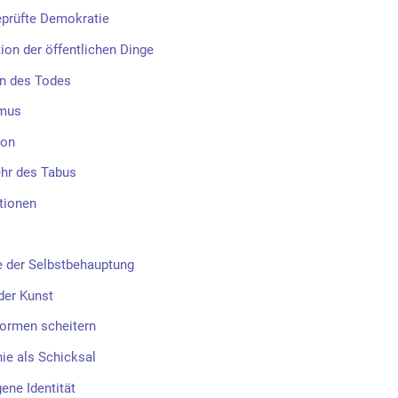
eprüfte Demokratie
ion der öffentlichen Dinge
n des Todes
mus
ion
hr des Tabus
tionen
 der Selbstbehauptung
der Kunst
ormen scheitern
e als Schicksal
ene Identität