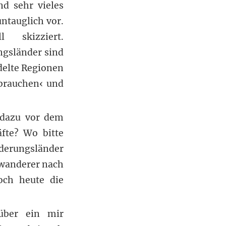
d sehr vieles
ntauglich vor.
 skizziert.
ngsländer sind
edelte Regionen
›brauchen‹ und
 dazu vor dem
fte? Wo bitte
derungsländer
uwanderer nach
och heute die
 über ein mir