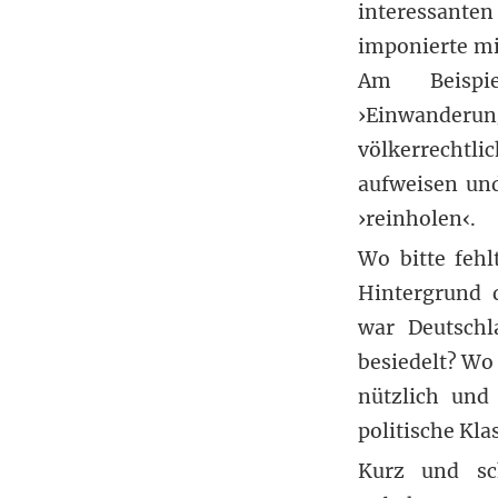
interessante
imponierte mi
Am Beispie
›Einwanderung
völkerrechtlic
aufweisen und
›reinholen‹.
Wo bitte feh
Hintergrund 
war Deutschl
besiedelt? Wo
nützlich und
politische Kla
Kurz und sch