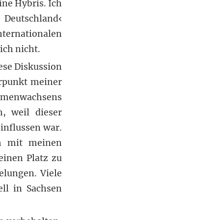
ne Hybris. Ich
Deutschland‹
ernationalen
ch nicht.
iese Diskussion
erpunkt meiner
menwachsens
, weil dieser
influssen war.
ch mit meinen
einen Platz zu
elungen. Viele
ell in Sachsen