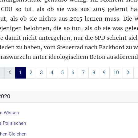
 CDU so tut, als ob sie was aus 2015 gelernt h
 tut, als ob sie nichts aus 2015 lernen muss. Die
jenigen belohnen, die so tun, als ob sie was gele
e damit nicht untergehen, nur die SPD scheint sic
ieden zu haben, vom Steuerrad nach Backbord zu w
Graswurzeln unter ideologischem Beton ausdörrend
1
2
3
4
5
6
7
8
9
10
2020
m Wissen
 Politischen
chen Gleichen