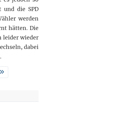
at und die SPD
 Wähler werden
rnt hätten. Die
h leider wieder
echseln, dabei
.