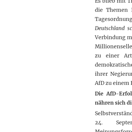
Es blieb mit 
die Themen I
Tagesordnung
Deutschland sc
Verbindung mi
Millionensell
zu einer Art
demokratische
ihrer Negier
AfD zu einem 
Die AfD-Erfo
nähren sich d
Selbstverstän
24. Septe
Meinungsfors