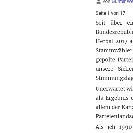
Details
von
Gunter We
Seite 1 von 17
Seit über e
Bundesrepublik
Herbst 2017 a
Stammwählersc
gepolte Part
unsere Siche
Stimmungslage 
Unerwartet wi
als Ergebnis 
allem der Kan
Parteienlands
Als ich 1990