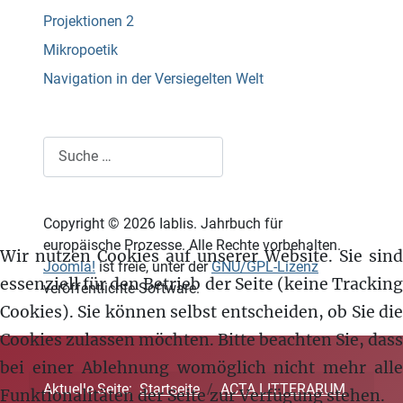
Projektionen 2
Mikropoetik
Navigation in der Versiegelten Welt
Suchen
Copyright © 2026 Iablis. Jahrbuch für
europäische Prozesse. Alle Rechte vorbehalten.
Wir nutzen Cookies auf unserer Website. Sie sind
Joomla!
ist freie, unter der
GNU/GPL-Lizenz
essenziell für den Betrieb der Seite (keine Tracking
veröffentlichte Software.
Cookies). Sie können selbst entscheiden, ob Sie die
Cookies zulassen möchten. Bitte beachten Sie, dass
bei einer Ablehnung womöglich nicht mehr alle
Aktuelle Seite:
Startseite
ACTA LITTERARUM
Funktionalitäten der Seite zur Verfügung stehen.