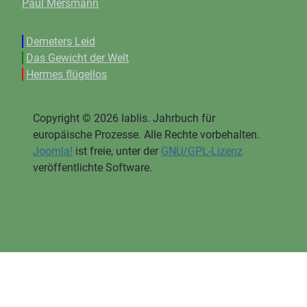
Paul Mersmann
Demeters Leid
Das Gewicht der Welt
Hermes flügellos
Copyright © 2026 Iablis. Jahrbuch für
europäische Prozesse. Alle Rechte vorbehalten.
Joomla!
ist freie, unter der
GNU/GPL-Lizenz
veröffentlichte Software.