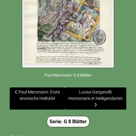
Paul Mersmann: G 8 Blätter
Vorheriger Beitrag: Paul Mersmann: Erste sironische Heiltafel
Nächster Beitrag: Lucius Garg
Paul Mersmann: Erste
Lucius Garganelli:
sironische Heiltafel
Homomaris in Heiligendamm
Serie: G 8 Blätter