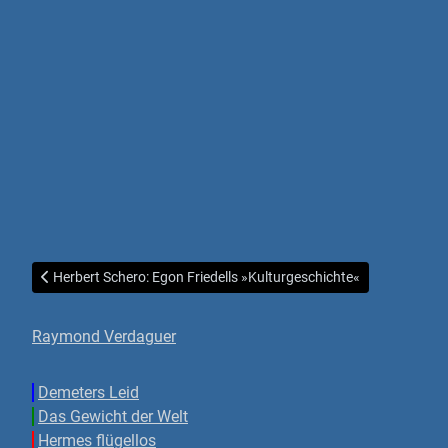
Vorheriger Beitrag: Herbert Schero: Egon Friedells »Kulturgeschich
Herbert Schero: Egon Friedells »Kulturgeschichte«
Raymond Verdaguer
Demeters Leid
Das Gewicht der Welt
Hermes flügellos