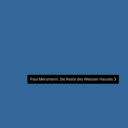
Nächster Beitrag: Paul Mersmann: Die Reste des Weiss
Paul Mersmann: Die Reste des Weissen Hauses