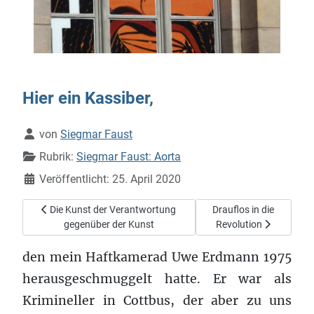
Hier ein Kassiber,
Details
von
Siegmar Faust
Rubrik:
Siegmar Faust: Aorta
Veröffentlicht: 25. April 2020
Vorheriger Beitrag: Die Kunst der Verantwortung gegenüber de
Nächster Beitrag: Drauf
Die Kunst der Verantwortung
Drauflos in die
gegenüber der Kunst
Revolution
den mein Haftkamerad Uwe Erdmann 1975
herausgeschmuggelt hatte. Er war als
Krimineller in Cottbus, der aber zu uns