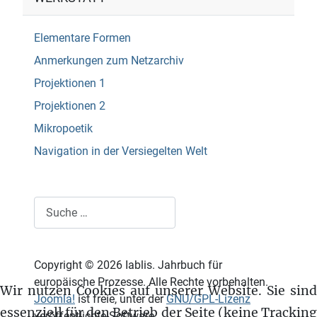
Elementare Formen
Anmerkungen zum Netzarchiv
Projektionen 1
Projektionen 2
Mikropoetik
Navigation in der Versiegelten Welt
Suchen
Copyright © 2026 Iablis. Jahrbuch für
europäische Prozesse. Alle Rechte vorbehalten.
Wir nutzen Cookies auf unserer Website. Sie sind
Joomla!
ist freie, unter der
GNU/GPL-Lizenz
essenziell für den Betrieb der Seite (keine Tracking
veröffentlichte Software.