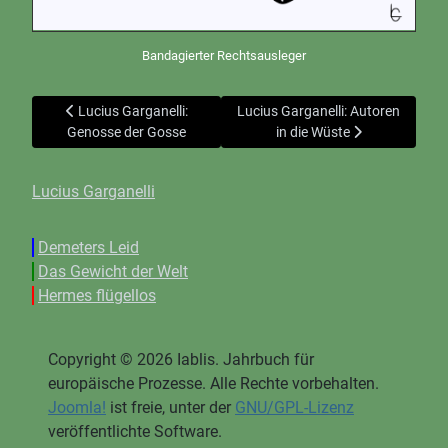
Bandagierter Rechtsausleger
Vorheriger Beitrag: Lucius Garganelli: Genosse der Gosse
Nächster Beitrag: Lucius Garganell
Lucius Garganelli:
Lucius Garganelli: Autoren
Genosse der Gosse
in die Wüste
Lucius Garganelli
Demeters Leid
Das Gewicht der Welt
Hermes flügellos
Copyright © 2026 Iablis. Jahrbuch für
europäische Prozesse. Alle Rechte vorbehalten.
Joomla!
ist freie, unter der
GNU/GPL-Lizenz
veröffentlichte Software.