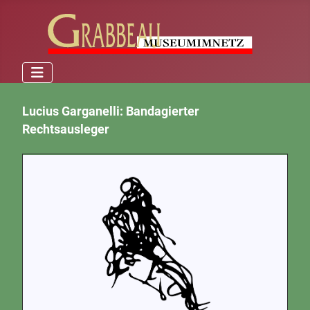
Lucius Garganelli: Bandagierter
Rechtsausleger