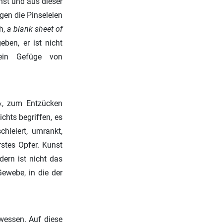
unst und aus dieser
gen die Pinseleien
h,
a blank sheet of
eben, er ist nicht
ein Gefüge von
e«, zum Entzücken
chts begriffen, es
hleiert, umrankt,
erstes Opfer. Kunst
ern ist nicht das
Gewebe, in die der
 wessen. Auf diese