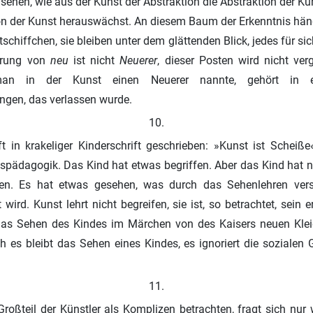
u sehen, wie aus der Kunst der Abstraktion die Abstraktion der K
on der Kunst herauswächst. An diesem Baum der Erkenntnis hän
schiffchen, sie bleiben unter dem glättenden Blick, jedes für sic
gerung von
neu
ist nicht
Neuerer
, dieser Posten wird nicht verg
an in der Kunst einen Neuerer nannte, gehört in 
en, das verlassen wurde.
10.
ft in krakeliger Kinderschrift geschrieben: »Kunst ist Scheiß
pädagogik. Das Kind hat etwas begriffen. Aber das Kind hat ni
n. Es hat etwas gesehen, was durch das Sehenlehren versc
 wird. Kunst lehrt nicht begreifen, sie ist, so betrachtet, sein 
das Sehen des Kindes im Märchen von des Kaisers neuen Kleid
h es bleibt das Sehen eines Kindes, es ignoriert die sozialen 
11.
oßteil der Künstler als Komplizen betrachten, fragt sich nur