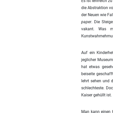
Es ist lehrreich z
die Abstraktion v
der Neuen wie Falt
paper
. Die Stei
vakant. Was m
Kunstwahrnehmung
Auf ein Kinderhe
jeglicher Museums
hat etwas gesehe
beiseite geschafft
lehrt sehen und 
schlechteste. Doc
Kaiser gehüllt ist.
Man kann einen Gr