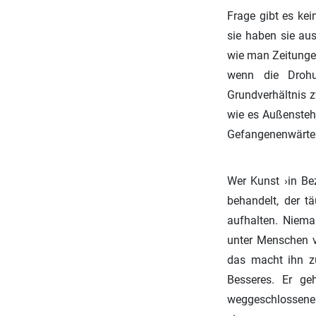
Frage gibt es ke
sie haben sie aus
wie man Zeitungen 
wenn die Drohu
Grundverhältnis z
wie es Außenstehen
Gefangenenwärter
Wer Kunst ›in Bez
behandelt, der t
aufhalten. Niema
unter Menschen v
das macht ihn zu
Besseres. Er ge
weggeschlossene 