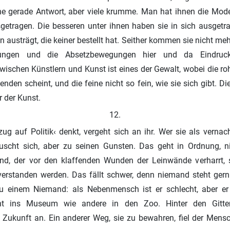
ine gerade Antwort, aber viele krumme. Man hat ihnen die Mo
getragen. Die besseren unter ihnen haben sie in sich ausgetr
austrägt, die keiner bestellt hat. Seither kommen sie nicht mehr
ngen und die Absetzbewegungen hier und da Eindruc
wischen Künstlern und Kunst ist eines der Gewalt, wobei die rohe
den scheint, und die feine nicht so fein, wie sie sich gibt. Die
 der Kunst.
12.
ug auf Politik‹ denkt, vergeht sich an ihr. Wer sie als verna
äuscht sich, aber zu seinen Gunsten. Das geht in Ordnung, n
nd, der vor den klaffenden Wunden der Leinwände verharrt, 
erstanden werden. Das fällt schwer, denn niemand steht ger
 einem Niemand: als Nebenmensch ist er schlecht, aber er
ht ins Museum wie andere in den Zoo. Hinter den Gitter
Zukunft an. Ein anderer Weg, sie zu bewahren, fiel der Mensch