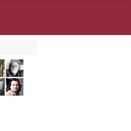
er
l Krings
Laura Solbach
Paul Mersmann
daguer
i Vojnov
Jürgen Wölbing
Ali Zülfikar