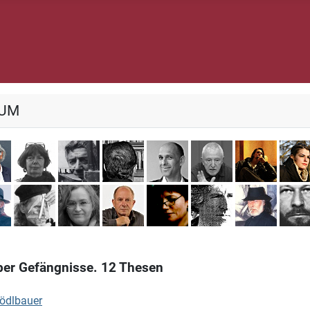
IUM
es Adéagbo
Omar Akbar
Doro Breger
Giampaolo di Cocco
Lucius Garganelli
Michael Heisch
Thomas Körn
Manue
öttgers
Walter Rüth
Herbert Schero
Monika Schmitz-Emans
Michael Schulze
Renate Solbach
Raymond Ver
Dimitr
ber Gefängnisse. 12 Thesen
hödlbauer