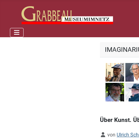
IMAGINAR
Georg
Kurt R
Über Kunst. Ü
Details
von
Ulrich Sc