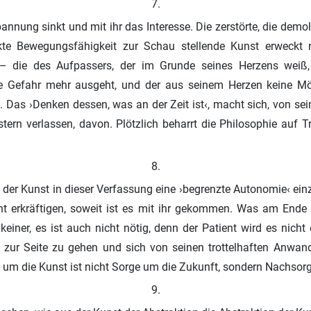
7.
annung sinkt und mit ihr das Interesse. Die zerstörte, die demolie
kte Bewegungsfähigkeit zur Schau stellende Kunst erweckt n
– die des Aufpassers, der im Grunde seines Herzens weiß,
e Gefahr mehr ausgeht, und der aus seinem Herzen keine Mö
le. Das ›Denken dessen, was an der Zeit ist‹, macht sich, von se
tern verlassen, davon. Plötzlich beharrt die Philosophie auf T
8.
, der Kunst in dieser Verfassung eine ›begrenzte Autonomie‹ ein
ht erkräftigen, soweit ist es mit ihr gekommen. Was am Ende 
keiner, es ist auch nicht nötig, denn der Patient wird es nicht 
zur Seite zu gehen und sich von seinen trottelhaften Anwan
 um die Kunst ist nicht Sorge um die Zukunft, sondern Nachsorg
9.