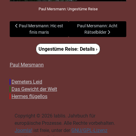
Paul Mersmann: Ungestüme Reise
Vorheriger Beitrag: Paul Mersmann: Hic est finis maris
Nächster Beitrag: Paul Mersman
Paul Mersmann: Hic est
Paul Mersmann: Acht
finis maris
Rätselbilder
Ungestüme Reise: Details ›
Paul Mersmann
Demeters Leid
Das Gewicht der Welt
Hermes flügellos
Copyright © 2026 Iablis. Jahrbuch für
europäische Prozesse. Alle Rechte vorbehalten.
Joomla!
ist freie, unter der
GNU/GPL-Lizenz