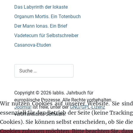
Das Labyrinth der Iokaste
Organum Mortis. Ein Totenbuch
Der Mann Ionas. Ein Brief
Vadetecum für Selbstschreiber
Casanova-Etuden
Suchen
Copyright © 2026 Iablis. Jahrbuch für
europäische Prozesse. Alle Rechte vorbehalten.
Wir nutzen Cookies auf unserer Website. Sie sind
Joomla!
ist freie, unter der
GNU/GPL-Lizenz
essenziell für den Betrieb der Seite (keine Tracking
veröffentlichte Software.
Cookies). Sie können selbst entscheiden, ob Sie die
Cookies zulassen möchten. Bitte beachten Sie, dass