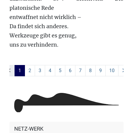
platonische Rede
entwaffnet nicht wirklich –
Da findet sich anderes.
Werkzeuge gibt es genug,
uns zu verhindern.
1
2
3
4
5
6
7
8
9
10
NETZ-WERK