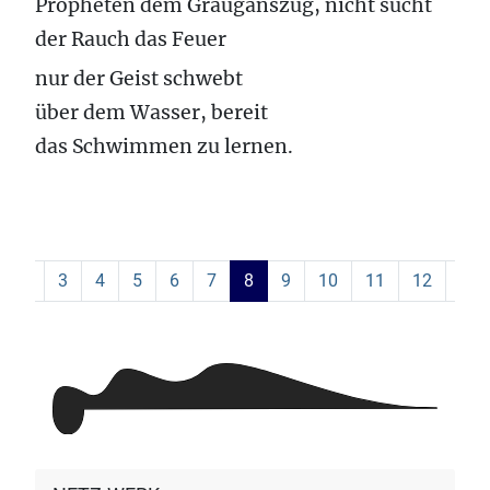
Propheten dem Grauganszug, nicht sucht
der Rauch das Feuer
nur der Geist schwebt
über dem Wasser, bereit
das Schwimmen zu lernen.
3
4
5
6
7
8
9
10
11
12