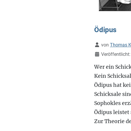
Ödipus
Details
von
Thomas K
Veröffentlicht
Wer ein Schick
Kein Schicksal
Ödipus hat kein
Schicksale sin
Sophokles erzä
Ödipus leistet
Zur Theorie d