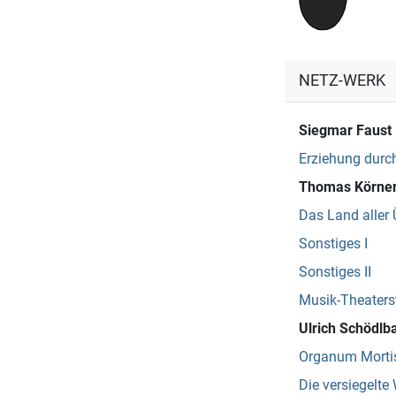
NETZ-WERK
Siegmar Faust
Erziehung durch
Thomas Körne
Das Land aller 
Sonstiges I
Sonstiges II
Musik-Theaters
Ulrich Schödlb
Organum Mortis
Die versiegelte 