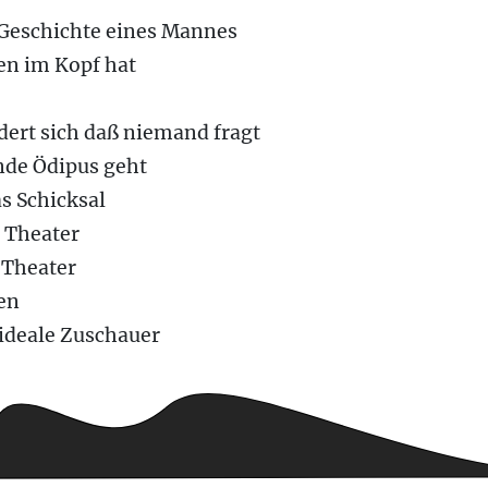
e Geschichte eines Mannes
en im Kopf hat
dert sich daß niemand fragt
nde Ödipus geht
s Schicksal
s Theater
 Theater
en
 ideale Zuschauer