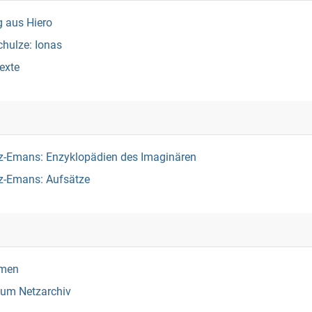
g aus Hiero
hulze: Ionas
exte
-Emans: Enzyklopädien des Imaginären
z-Emans: Aufsätze
rmen
um Netzarchiv