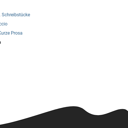
. Schreibstücke
ccio
Kurze Prosa
h