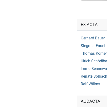
EX ACTA
Gerhard Bauer
Siegmar Faust
Thomas Körner
Ulrich Schödlb
Immo Sennewa
Renate Solbac
Ralf Willms
AUDACTA