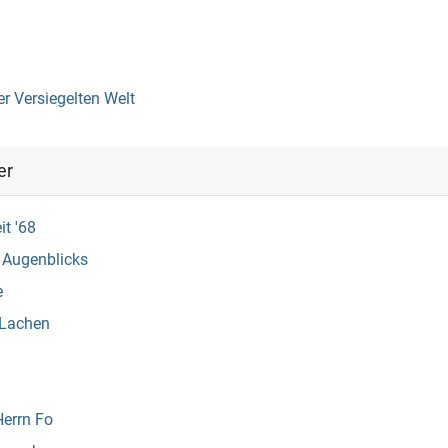
er Versiegelten Welt
er
it '68
s Augenblicks
e
Lachen
Herrn Fo