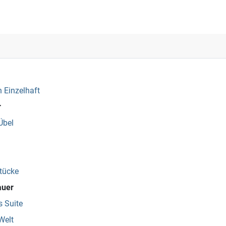
 Einzelhaft
r
Übel
tücke
auer
 Suite
Welt