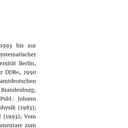
 1993 bis zur
ystematischer
sität Berlin,
er DDR«, 1990
amtdeutschen
s Brandenburg,
Publ.: Johann
physik (1983);
d (1993); Vom
ommentare zum