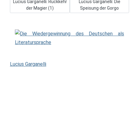
Vorheriger Beitrag: Lucius Garganelli: Rückkehr der Magier (1)
Nächster Beitrag: Lucius Garga
Lucius Garganelli: Rückkehr
Lucius Garganelli: Die
der Magier (1)
Speisung der Gorgo
Lucius Garganelli