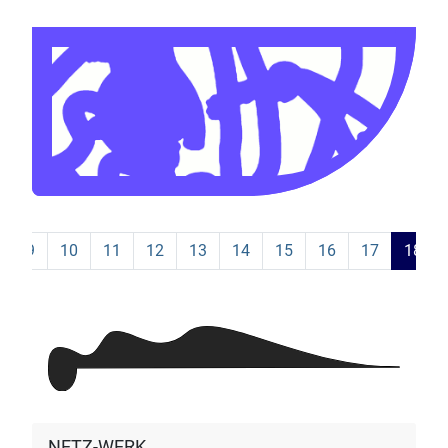
9
10
11
12
13
14
15
16
17
18
NETZ-WERK