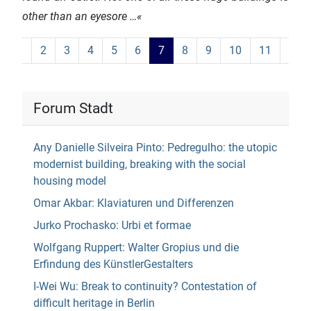
other than an eyesore …«
2
3
4
5
6
7
8
9
10
11
Forum Stadt
Any Danielle Silveira Pinto: Pedregulho: the utopic
modernist building, breaking with the social
housing model
Omar Akbar: Klaviaturen und Differenzen
Jurko Prochasko: Urbi et formae
Wolfgang Ruppert: Walter Gropius und die
Erfindung des KünstlerGestalters
I-Wei Wu: Break to continuity? Contestation of
difficult heritage in Berlin